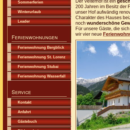
Der Veiterhof ist ein
gesch
Sommerferien
200 Jahren im Besitz der F
unser Hof aufwändig renov
Winterurlaub
Charakter des Hauses bei
Leader
noch
wunderschöne Gew
Für unsere Gäste, die sich
wir vier neue
Ferienwohn
Ferienwohnungen
Ferienwohnung Bergblick
Ferienwohnung St. Lorenz
Ferienwohnung Stubai
Ferienwohnung Wasserfall
Service
Kontakt
Anfahrt
Gästebuch